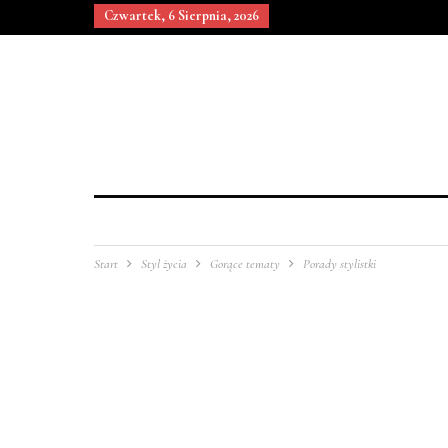
Czwartek, 6 Sierpnia, 2026
Start
Styl życia
Gorące tematy
Porady stylistki