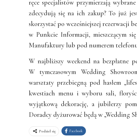
ręce specjalistów przymierzają wybrane 
zdecydują się na ich zakup? To już jest
skorzystać po wcześniejszej rezerwacji b
w Punkcie Informacji, mieszczącym si
Manufaktury lub pod numerem telefonu 
W najbliższy weekend na bezpłatne po
W tymczasowym Wedding Showroom 
warsztaty przebiegną pod hasłem „lifes
kwestiach menu i wyboru sali, floryś
wyjątkową dekorację, a jubilerzy pom
Doradcy dyżurować będą w „Wedding Sho
Facebook
Podziel się