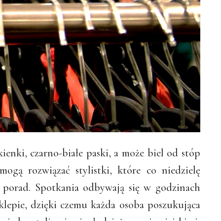
ienki, czarno-białe paski, a może biel od stóp
ą rozwiązać stylistki, które co niedzielę
 porad. Spotkania odbywają się w godzinach
klepie, dzięki czemu każda osoba poszukująca