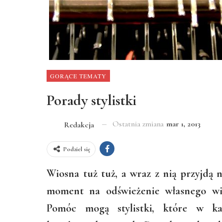
GORĄCE TEMATY
Porady stylistki
Ostatnia zmiana
mar 1, 2013
Redakcja
Podziel się
Wiosna tuż tuż, a wraz z nią przyjdą 
moment na odświeżenie własnego wiz
Pomóc mogą stylistki, które w ka