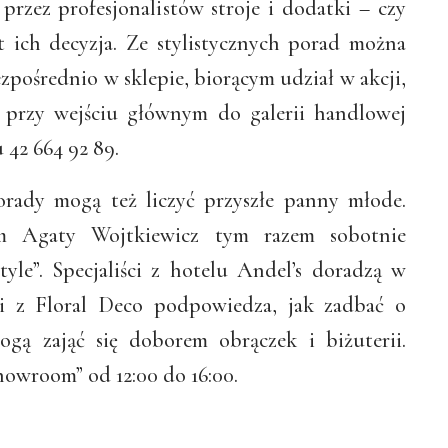
przez profesjonalistów stroje i dodatki – czy
 ich decyzja.
Ze stylistycznych porad można
ezpośrednio w sklepie, biorącym udział w akcji,
ę przy wejściu głównym do galerii handlowej
42 664 92 89.
rady mogą też liczyć przyszłe panny młode.
Agaty Wojtkiewicz tym razem sobotnie
tyle”. Specjaliści z hotelu Andel’s doradzą w
ci z Floral Deco podpowiedza, jak zadbać o
ogą zająć się doborem obrączek i biżuterii.
wroom” od 12:00 do 16:00.