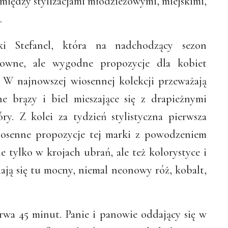
iędzy stylizacjami młodzieżowymi, miejskimi,
.
ki Stefanel, która na nadchodzący sezon
kowne, ale wygodne propozycje dla kobiet
l. W najnowszej wiosennej kolekcji przeważają
e brązy i biel mieszające się z drapieżnymi
y. Z kolei za tydzień stylistyczna pierwsza
osenne propozycje tej marki z powodzeniem
e tylko w krojach ubrań, ale też kolorystyce i
ają się tu mocny, niemal neonowy róż, kobalt,
 trwa 45 minut. Panie i panowie oddający się w