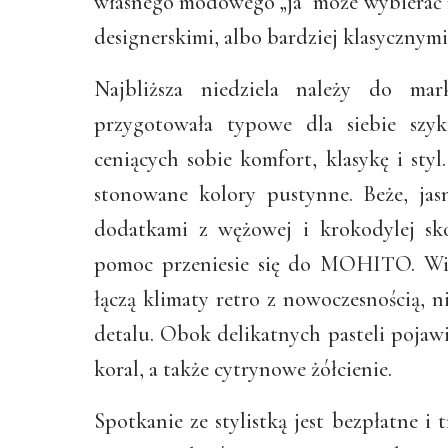
własnego modowego „ja” może wybierać m
designerskimi, albo bardziej klasycznymi
Najbliższa niedziela należy do mar
przygotowała typowe dla siebie szy
ceniących sobie komfort, klasykę i sty
stonowane kolory pustynne. Beże, jasn
dodatkami z wężowej i krokodylej skór
pomoc przeniesie się do MOHITO. Wi
łączą klimaty retro z nowoczesnością, ni
detalu. Obok delikatnych pasteli pojawi
koral, a także cytrynowe żółcienie.
Spotkanie ze stylistką jest bezpłatne i