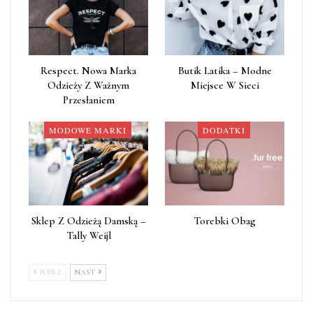
Respect. Nowa Marka
Butik Latika – Modne
Odzieży Z Ważnym
Miejsce W Sieci
Przesłaniem
MODOWE MARKI
DODATKI
Sklep Z Odzieżą Damską –
Torebki Obag
Tally Weijl
POPRZ
NAST