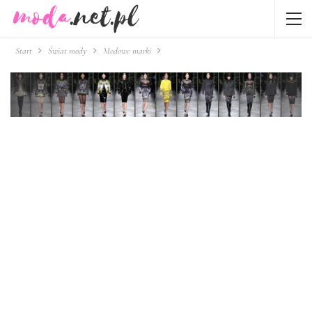
Start
Świat mody
Modowe marki