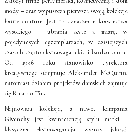
Założył firmę perfumerską, kosmetyczną i dom
mody – oraz wypuszcza pierwsza swoją kolekcje
haute couture. Jest to oznaczenie krawiectwa
wysokiego – ubrania szyte a miarę, w
pojedynczych egzemplarzach, w dzisiejszych
czasach często ekstrawaganckie i bardzo cenne.
Od 1996 roku stanowisko dyrektora
kreatywnego obejmuje Aleksander McQuinn,
natomiast działem projektów damskich zajmuje
się Ricardo Tics.
Najnowsza kolekcja, a nawet kampania
Givenchy
jest kwintesencją stylu marki –
klasyczna ekstrawagancja, wysoka jakość,