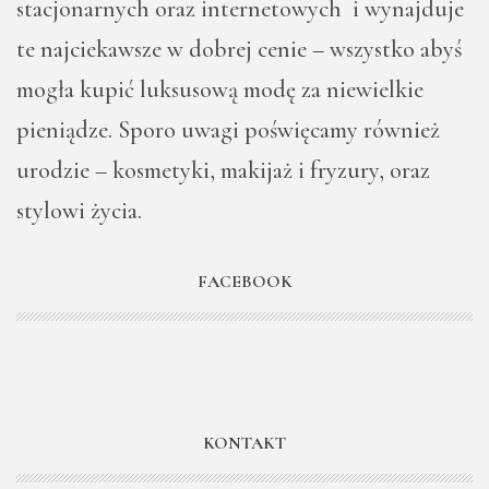
stacjonarnych oraz internetowych i wynajduje
te najciekawsze w dobrej cenie – wszystko abyś
mogła kupić luksusową modę za niewielkie
pieniądze. Sporo uwagi poświęcamy również
urodzie – kosmetyki, makijaż i fryzury, oraz
stylowi życia.
FACEBOOK
KONTAKT