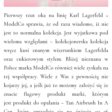
Pierwszy rzut oka na linię Karl Lagerfeld +
ModelCo sprawia, że od razu wiadomo, iż nie
jest to normalna kolekcja. Jest wyjatkowa pod
wieloma względami – kolekcjonerska kolekcja
wręcz kusi znanym wizerunkiem Lagerfelda
oraz cukierowym stylem. Bliżej nieznana w
Polsce marka ModelCo również wiele zyskała na
tej współpracy. Wiele z Was z pewnością nie
kojarzy jej, a jeśli już to możemy założyć się że
znacie flagowy produkt marki, którym
jest produkt do opalania – Tan Airbrush In A
Can, który sprzedaje się na świecie co 36