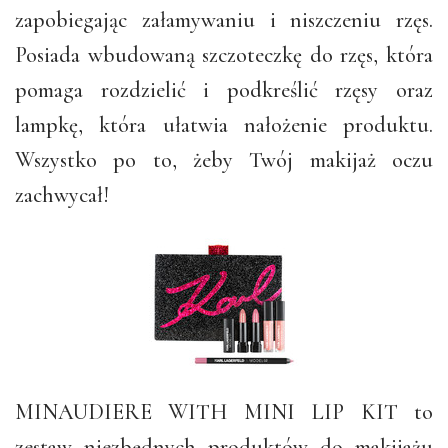
zapobiegając załamywaniu i niszczeniu rzęs.
Posiada wbudowaną szczoteczkę do rzęs, która
pomaga rozdzielić i podkreślić rzęsy oraz
lampkę, która ułatwia nałożenie produktu.
Wszystko po to, żeby Twój makijaż oczu
zachwycał!
MINAUDIERE WITH MINI LIP KIT to
zestaw niezbędnych produktów do makijażu