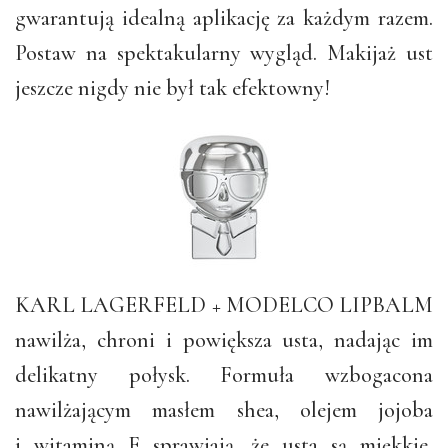
gwarantują idealną aplikację za każdym razem.
Postaw na spektakularny wygląd. Makijaż ust
jeszcze nigdy nie był tak efektowny!
KARL LAGERFELD + MODELCO LIPBALM
nawilża, chroni i powiększa usta, nadając im
delikatny połysk. Formuła wzbogacona
nawilżającym masłem shea, olejem jojoba
i witaminą E sprawiają, że usta są miękkie,