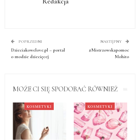
Redakcja
POPRZEDNI
NASTĘPNY
Dzieciakowelove.pl – portal
#Mistrzowskapomoc
o modzie dziecięcej
Mohito
MOŻE CI SIĘ SPODOBAĆ RÓWNIEŻ
KOSMETYKI
KOSMETYKI