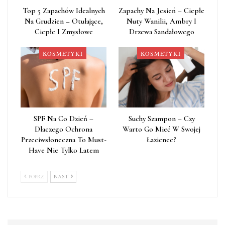
Top 5 Zapachów Idealnych
Zapachy Na Jesień – Ciepłe
Na Grudzien – Otulające,
Nuty Wanilii, Ambry I
Ciepłe I Zmysłowe
Drzewa Sandałowego
KOSMETYKI
KOSMETYKI
SPF Na Co Dzień –
Suchy Szampon – Czy
Dlaczego Ochrona
Warto Go Mieć W Swojej
Przeciwsłoneczna To Must-
Łazience?
Have Nie Tylko Latem
POPRZ
NAST