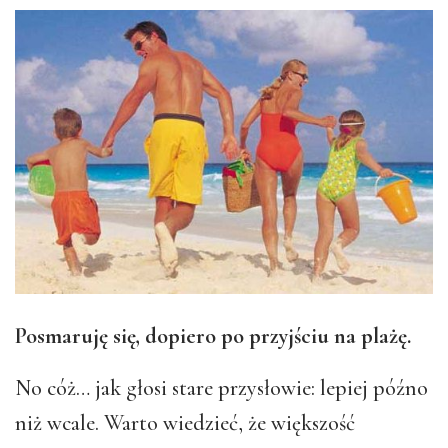
Posmaruję się, dopiero po przyjściu na plażę.
No cóż… jak głosi stare przysłowie: lepiej późno
niż wcale. Warto wiedzieć, że większość