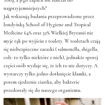
najprzyjemniejszych?
Jak wskazują badania przeprowadzone przez
londyńską School of Hygiene and Tropical
Medicine 64% oraz 32% Wielkiej Brytanii nie
myje rąk po wyjściu z toalety. W toaletach czają
się niebezpieczne zarazki ( salmonella, shigella,
coli- to tylko niektóre z nich), jednakże sporej
części osób wydaje się, że ich to nie dotyczy. A
wystarczy tylko jedno dotknięcie klamki, a
potem zjedzenie ciastka, aby bakterie
przedostały się do naszego organizmu.