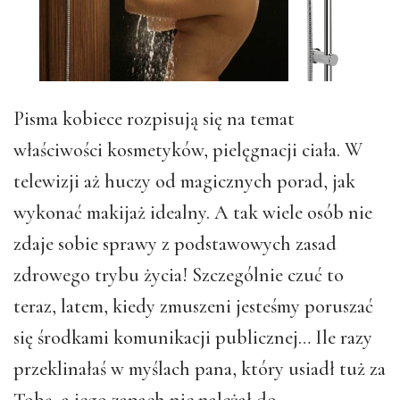
Pisma kobiece rozpisują się na temat
właściwości kosmetyków, pielęgnacji ciała. W
telewizji aż huczy od magicznych porad, jak
wykonać makijaż idealny. A tak wiele osób nie
zdaje sobie sprawy z podstawowych zasad
zdrowego trybu życia! Szczególnie czuć to
teraz, latem, kiedy zmuszeni jesteśmy poruszać
się środkami komunikacji publicznej… Ile razy
przeklinałaś w myślach pana, który usiadł tuż za
Tobą, a jego zapach nie należał do