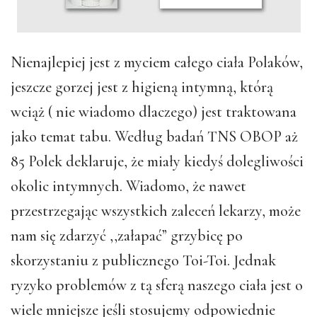
Nienajlepiej jest z myciem całego ciała Polaków,
jeszcze gorzej jest z higieną intymną, którą
wciąż ( nie wiadomo dlaczego) jest traktowana
jako temat tabu. Według badań TNS OBOP aż
85 Polek deklaruje, że miały kiedyś dolegliwości
okolic intymnych. Wiadomo, że nawet
przestrzegając wszystkich zaleceń lekarzy, może
nam się zdarzyć ,,załapać” grzybicę po
skorzystaniu z publicznego Toi-Toi. Jednak
ryzyko problemów z tą sferą naszego ciała jest o
wiele mniejsze jeśli stosujemy odpowiednie