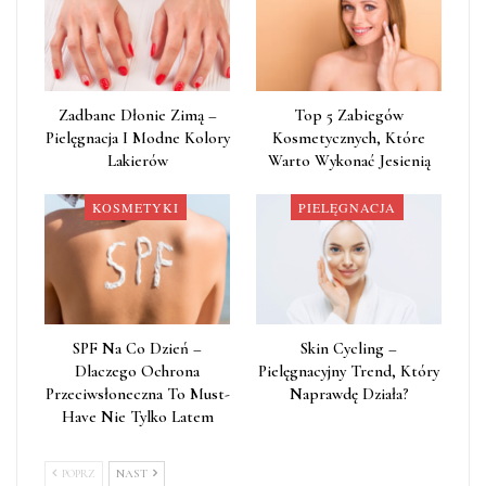
Zadbane Dłonie Zimą –
Top 5 Zabiegów
Pielęgnacja I Modne Kolory
Kosmetycznych, Które
Lakierów
Warto Wykonać Jesienią
KOSMETYKI
PIELĘGNACJA
SPF Na Co Dzień –
Skin Cycling –
Dlaczego Ochrona
Pielęgnacyjny Trend, Który
Przeciwsłoneczna To Must-
Naprawdę Działa?
Have Nie Tylko Latem
POPRZ
NAST