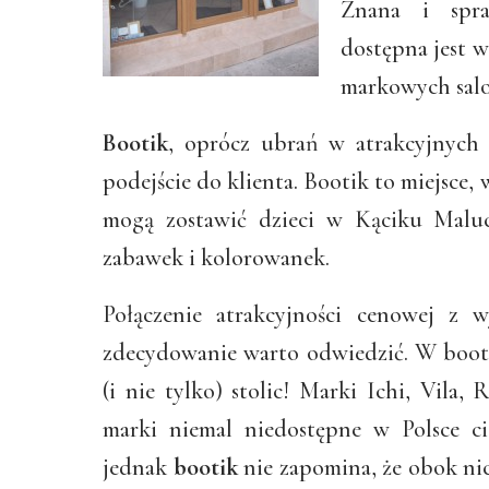
Znana i spra
dostępna jest 
markowych sal
Bootik
, oprócz ubrań w atrakcyjnych
podejście do klienta. Bootik to miejsce,
mogą zostawić dzieci w Kąciku Malu
zabawek i kolorowanek.
Połączenie atrakcyjności cenowej z 
zdecydowanie warto odwiedzić. W booti
(i nie tylko) stolic! Marki Ichi, Vila,
marki niemal niedostępne w Polsce cie
jednak
bootik
nie zapomina, że obok nic