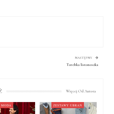
NASTĘPNY
Torebka listonoszka
Ż
Więcej Od Autora
MODA
ZESTAWY UBRAŃ