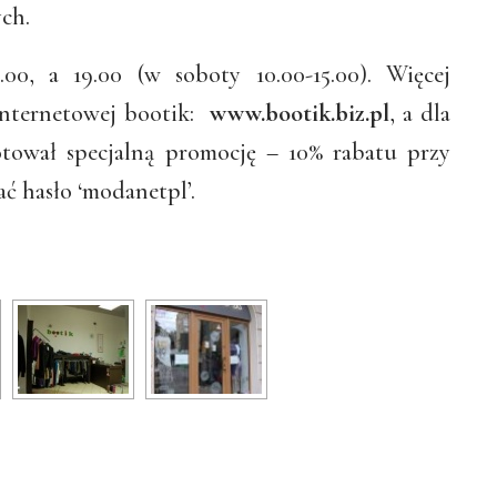
ych.
00, a 19.00 (w soboty 10.00-15.00). Więcej
internetowej bootik:
www.bootik.biz.pl
, a dla
otował specjalną promocję – 10% rabatu przy
ć hasło ‘modanetpl’.