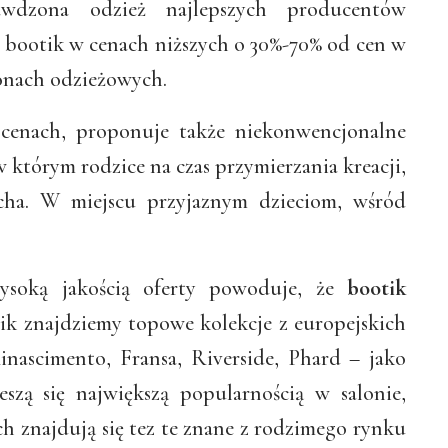
wdzona odzież najlepszych producentów
w bootik w cenach niższych o 30%-70% od cen w
onach odzieżowych.
 cenach, proponuje także niekonwencjonalne
 w którym rodzice na czas przymierzania kreacji,
cha. W miejscu przyjaznym dzieciom, wśród
wysoką jakością oferty powoduje, że
bootik
k znajdziemy topowe kolekcje z europejskich
 Rinascimento, Fransa, Riverside, Phard – jako
szą się największą popularnością w salonie,
h znajdują się tez te znane z rodzimego rynku