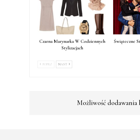
Czarna Marynarka W Codziennych
Świąteczne S
Stylizacjach
POPRZ
NAST
Możliwość dodawania k