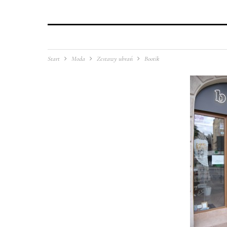
Start
Moda
Zestawy ubrań
Bootik