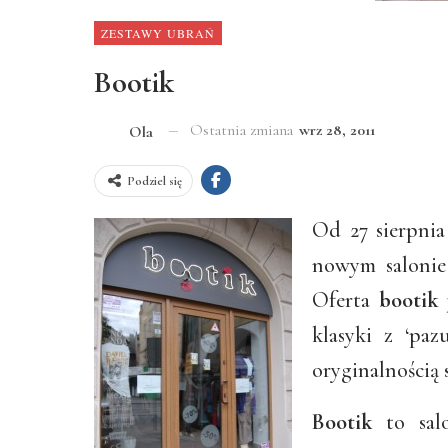
ZESTAWY UBRAŃ
Bootik
Ostatnia zmiana
wrz 28, 2011
Ola
Podziel się
Od 27 sierpnia
nowym saloni
Oferta
bootik
j
klasyki z ‘paz
oryginalnością 
Bootik
to sal