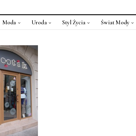
Moda
Uroda
Styl Życia
Świat Mody