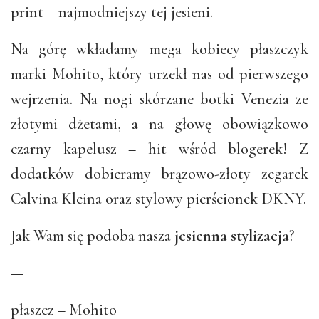
print – najmodniejszy tej jesieni.
Na górę wkładamy mega kobiecy płaszczyk
marki Mohito, który urzekł nas od pierwszego
wejrzenia. Na nogi skórzane botki Venezia ze
złotymi dżetami, a na głowę obowiązkowo
czarny kapelusz – hit wśród blogerek! Z
dodatków dobieramy brązowo-złoty zegarek
Calvina Kleina oraz stylowy pierścionek DKNY.
Jak Wam się podoba nasza
jesienna stylizacja
?
—
płaszcz – Mohito