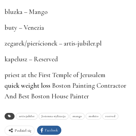
bluzka – Mango
buty – Venezia
zegarek/pierścionek – artis-jubiler.pl
kapelusz – Reserved
priest at the First Temple of Jerusalem
quick weight loss
Boston Painting Contractor
And Best Boston House Painter
artis-jubiler
Jesienna stylizacja
mango
mohito
reerved
Facebook
Podziel się