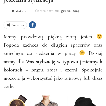
Ostatnia zmiana
gru 22, 2014
Redakcja
Podziel się
Mamy prawdziwą piękną złotą jesień
Pogoda zachęca do długich spacerów oraz
zniechęca do siedzenia w pracy
Dzisiaj
mamy dla Was
stylizację w typowo jesiennych
kolorach
– brązu, złota i czerni. Spokojnie
możecie ją wykorzystać jako biurowy lub dress
code.