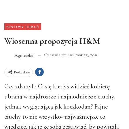
ZESTAWY UBRAŃ
Wiosenna propozycja H&M
Ostatnia zmiana
mar 25, 2011
Agnieszka
Podziel się
Czy zdarzyło Ci się kiedyś widzieć kobietę
ubraną w najdroższe i najmodniejsze ciuchy,
jednak wyglądającą jak koczkodan? Fajne
ciuchy to nie wszystko- najważniejsze to
wiedzieć, jak je ze sobą zestawiać, by powstała