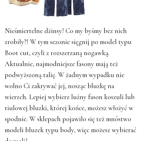
Nieśmiertelne dżinsy! Co my byśmy bez nich
zrobiły?! W tym sezonie sięgnij po model typu
Boot cut, czyli z rozszerzaną nogawką.
Aktualnie, najmodniejsze fasony mają też
podwyższoną talię. W żadnym wypadku nie
wolno Ci zakrywać jej, nosząc bluzkę na
wierzch. Lepiej wybierz luźny fason koszuli lub
tiulowej bluzki, której końce, możesz włożyć w
spodnie. W sklepach pojawiło się też mnóstwo
modeli bluzek typu body, więc możesz wybierać