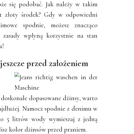
że się podobać. Jak należy w takim
est złoty środek? Gdy w odpowiedni
imowe spodnie, możesz znacząco
e zasady wpłyną korzystnie na stan
a!
 jeszcze przed założeniem
ć doskonale dopasowane dżinsy, warto
 najdłużej. Namocz spodnie z denimu w
ło 5 litrów wody wymieszaj z jedną
lisz kolor dżinsów przed praniem.