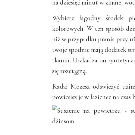
na dziesięć minut w zimnej wo
Wybierz łagodny środek pi
kolorowych. W ten sposób dżin
niż w przypadku prania przy uż
twoje spodnie mają dodatek str
tkanin. Uszkadza on syntetycz
się rozciągną.
Rada: Możesz odświeżyć dżin
powiesisz je w łazience na czas 