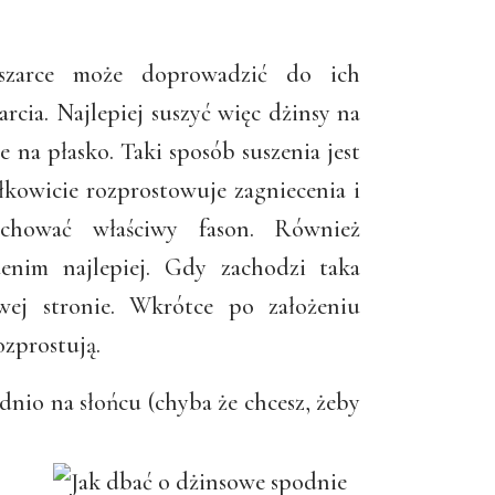
szarce może doprowadzić do ich
arcia. Najlepiej suszyć więc dżinsy na
 na płasko. Taki sposób suszenia jest
łkowicie rozprostowuje zagniecenia i
chować właściwy fason. Również
enim najlepiej. Gdy zachodzi taka
ewej stronie. Wkrótce po założeniu
ozprostują.
dnio na słońcu (chyba że chcesz, żeby