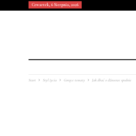
Czwartek, 6 Sierpnia, 2026
Start
Styl życia
Gorące tematy
Jak dbać o dżinsowe spodnie