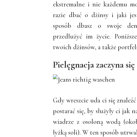
ekstremalne i nie każdemu mo
razie dbać o dżinsy i jaki j
sposób dbasz o swoje den
przedłużyć im życie. Poniższ
twoich dżinsów, a także portfel
Pielęgnacja zaczyna się
Gdy wreszcie uda ci się znaleź
postarać się, by służyły ci jak
wiadrze z osoloną wodą (oko
łyżką soli). W ten sposób utrwa