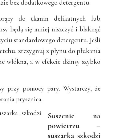
dzie bez dodatkowego detergentu.
orący do tkanin delikatnych lub
sy będą się mniej niszczyć i blaknąć
yciu standardowego detergentu. Jeśli
etchu, zrezygnuj z płynu do płukania
ne włókna, a w efekcie dżinsy szybko
sy przy pomocy pary. Wystarczy, że
brania prysznica.
Suszenie na
powietrzu –
suszarka szkodzi