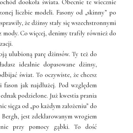
ochód dookoła świata. Obecnie te wiecznie
onej liczbie modeli. Fasony od „skinny” po
 sprawiły, że dżinsy stały się wszechstronnymi
 mody. Co więcej, denimy trafiły również do
acji.
oją ulubioną parę dżinsów. Ty też do
adasz idealnie dopasowane dżinsy,
odbijać świat. To oczywiste, że chcesz
i fason jak najdłużej. Pod względem
jednak podzielone. Już kwestia prania
nic sięga od „po każdym założeniu” do
ip Bergh, jest zdeklarowanym wrogiem
ynie przy pomocy gąbki. To dość