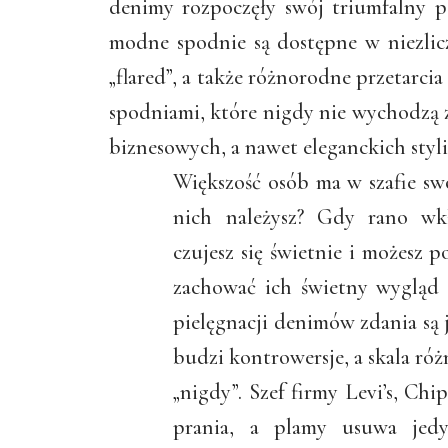
denimy rozpoczęły swój triumfalny p
modne spodnie są dostępne w niezlicz
„flared”, a także różnorodne przetarcia
spodniami, które nigdy nie wychodzą z
biznesowych, a nawet eleganckich styliz
Większość osób ma w szafie sw
nich należysz? Gdy rano wkł
czujesz się świetnie i możesz p
zachować ich świetny wygląd 
pielęgnacji denimów zdania są 
budzi kontrowersje, a skala róż
„nigdy”. Szef firmy Levi’s, Ch
prania, a plamy usuwa jed