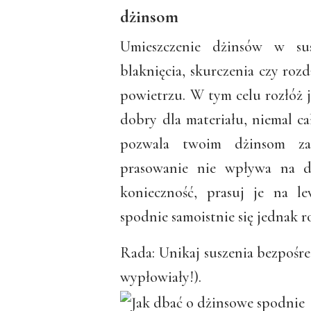
dżinsom
Umieszczenie dżinsów w su
blaknięcia, skurczenia czy rozd
powietrzu. W tym celu rozłóż je
dobry dla materiału, niemal ca
pozwala twoim dżinsom za
prasowanie nie wpływa na d
konieczność, prasuj je na l
spodnie samoistnie się jednak r
Rada: Unikaj suszenia bezpośre
wypłowiały!).