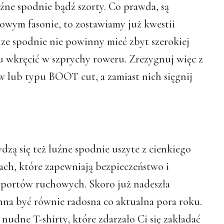
uźne spodnie bądź szorty. Co prawda, są
owym fasonie, to zostawiamy już kwestii
 ze spodnie nie powinny mieć zbyt szerokiej
u wkręcić w szprychy roweru. Zrezygnuj więc z
lub typu BOOT cut, a zamiast nich sięgnij
zą się też luźne spodnie uszyte z cienkiego
tkach, które zapewniają bezpieczeństwo i
sportów ruchowych. Skoro już nadeszła
na być równie radosna co aktualna pora roku.
i nudne T-shirty, które zdarzało Ci się zakładać