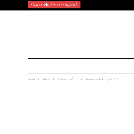
Czwartek, 6 Sierpnia, 2026
Start
Moda
Zestawy ubrań
Sportowa kolekcja H&M