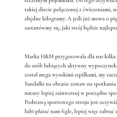
szczelnym pojemniku. Do tego oczywiści
takiej diecie połączonej z ćwiczeniami, 
zbędne kilogramy. A jeśli już mowa o pi
zastanówmy się, jaki strój będzie najlep
Marka H&M przygotowała dla nas kilka 
do osób lubiących aktywny wypoczynek.
został mega wysokimi szpilkami, my rac
Sandałki na obcasie zostaw na spotkania 
natury lepiej zainwestuj w porządne sp
Podstawą sportowego stroju jest oczywiś
lubi płatać nam figle, lepiej więc zabrać 