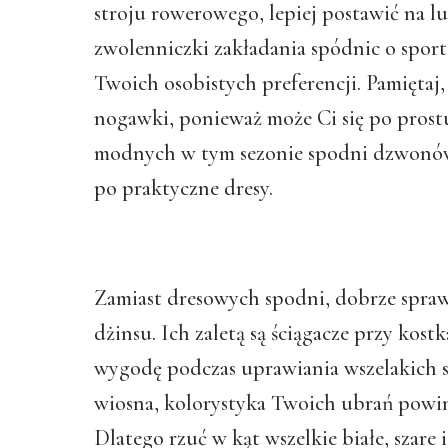
stroju rowerowego, lepiej postawić na l
zwolenniczki zakładania spódnic o sport
Twoich osobistych preferencji. Pamiętaj,
nogawki, ponieważ może Ci się po prost
modnych w tym sezonie spodni dzwonów 
po praktyczne dresy.
Zamiast dresowych spodni, dobrze sprawd
dżinsu. Ich zaletą są ściągacze przy kos
wygodę podczas uprawiania wszelakich 
wiosna, kolorystyka Twoich ubrań powin
Dlatego rzuć w kąt wszelkie białe, szare 