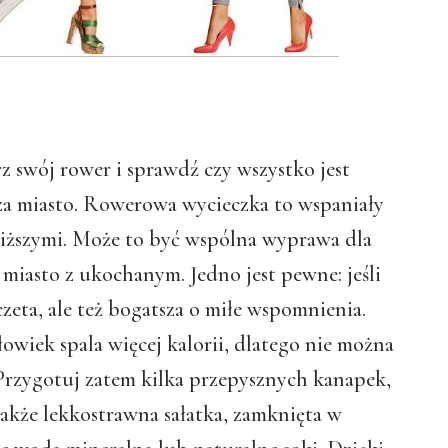
 swój rower i sprawdź czy wszystko jest
za miasto. Rowerowa wycieczka to wspaniały
bliższymi. Może to być wspólna wyprawa dla
miasto z ukochanym. Jedno jest pewne: jeśli
zeta, ale też bogatsza o miłe wspomnienia.
owiek spala więcej kalorii, dlatego nie można
rzygotuj zatem kilka przepysznych kanapek,
także lekkostrawna sałatka, zamknięta w