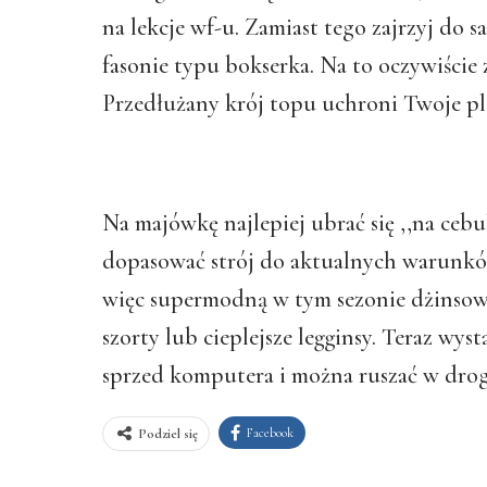
na lekcje wf-u. Zamiast tego zajrzyj do
fasonie typu bokserka. Na to oczywiście
Przedłużany krój topu uchroni Twoje pl
Na majówkę najlepiej ubrać się ,,na ceb
dopasować strój do aktualnych warunk
więc supermodną w tym sezonie dżinsow
szorty lub cieplejsze legginsy. Teraz wyst
sprzed komputera i można ruszać w dro
Facebook
Podziel się