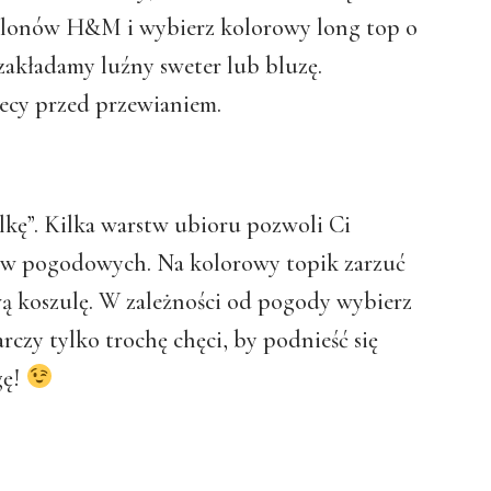
 salonów H&M i wybierz kolorowy long top o
 zakładamy luźny sweter lub bluzę.
ecy przed przewianiem.
ulkę”. Kilka warstw ubioru pozwoli Ci
ów pogodowych. Na kolorowy topik zarzuć
ą koszulę. W zależności od pogody wybierz
arczy tylko trochę chęci, by podnieść się
gę!