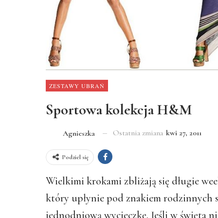
ZESTAWY UBRAŃ
Sportowa kolekcja H&M
Ostatnia zmiana
kwi 27, 2011
Agnieszka
Podziel się
Wielkimi krokami zbliżają się długie wee
który upłynie pod znakiem rodzinnych s
jednodniową wycieczkę. Jeśli w święta n