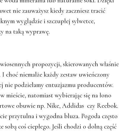
e woda mineralna lub naturalne soki. Dzięki
nawet nie zauważysz kiedy zaczniesz tracić
ęknym wyglądzie i szczupłej sylwetce,
szy na taką wyprawę.
wiosennych propozycji, skierowanych właśnie
 I choć niemalże każdy zestaw uwieńczony
zej nie podzielamy entuzjazmu producentów.
w mieście, natomiast wybierając się na łono
ortowe obuwie np. Nike, Addidas czy Reebok.
cie przytulna i wygodna bluza. Pogoda często
ze sobą coś ciepłego. Jeśli chodzi o dolną część